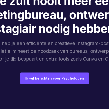
e zult nooit meer e
tingbureau, ontwer
stagiair nodig hebbe
 heb je een efficiënte en creatieve Instagram-po
et elimineert de noodzaak van bureaus, ontwerper
r je tijd bespaart en extra tools zoals Canva en 
Ik wil berichten voor Psychologen