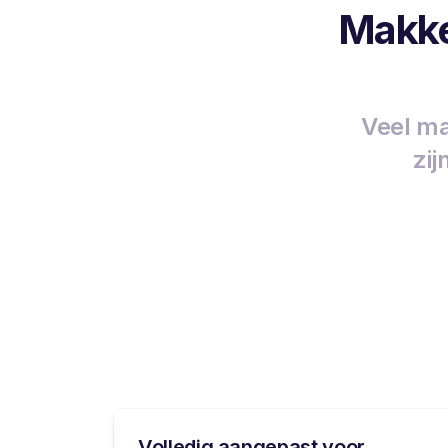
Makke
Veel ma
zij
Volledig aangepast voor