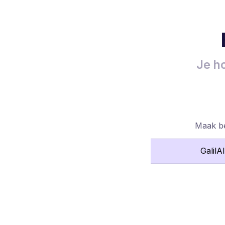
Je ho
Maak be
GalilA