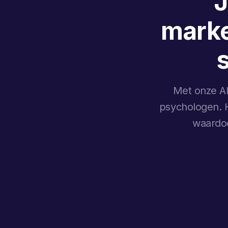
J
marke
Met onze AI
psychologen. H
waardoo