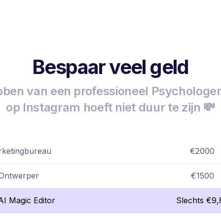
Bespaar veel geld
ben van een professioneel Psychologen
op Instagram hoeft niet duur te zijn 💸
ketingbureau
€2000
Ontwerper
€1500
lAI Magic Editor
Slechts €9,