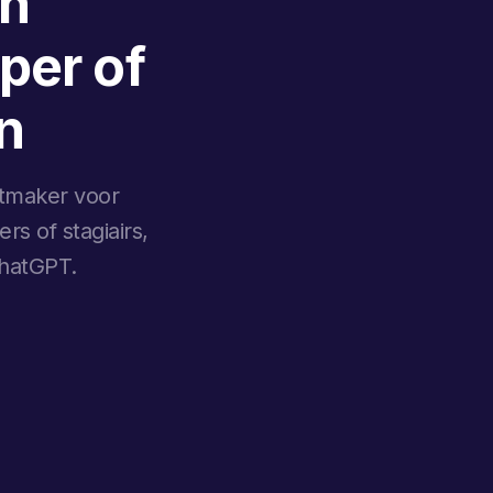
en
per of
n
stmaker voor
s of stagiairs,
ChatGPT.