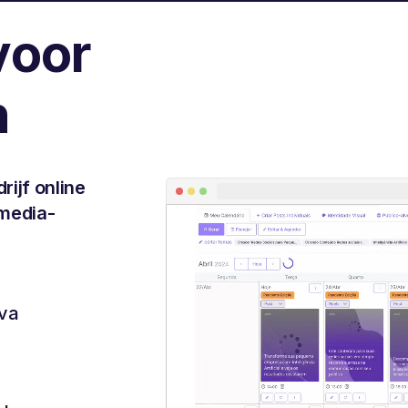
voor
n
rijf online
media-
nva