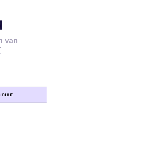
d
en van
⏳
inuut