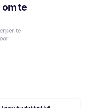
 om te
erper te
voor
Jouw visuele identiteit