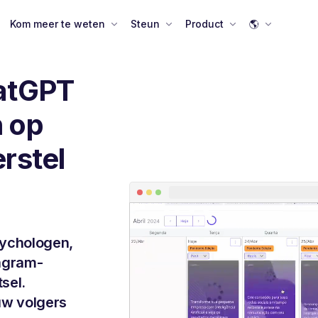
Kom meer te weten
Steun
Product
🌎
atGPT
 op
rstel
sychologen,
tagram-
sel.
uw volgers