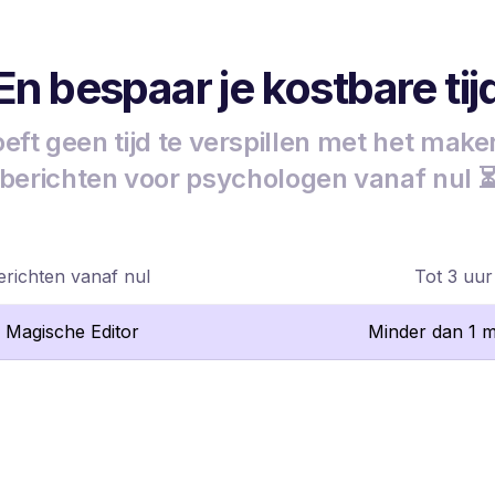
En bespaar je kostbare tij
eft geen tijd te verspillen met het mak
berichten voor psychologen vanaf nul 
richten vanaf nul
Tot 3 uur
I Magische Editor
Minder dan 1 m