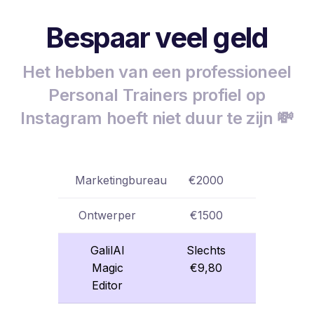
Bespaar veel geld
Het hebben van een professioneel
Personal Trainers profiel op
Instagram hoeft niet duur te zijn 💸
Marketingbureau
€2000
Ontwerper
€1500
GalilAI
Slechts
Magic
€9,80
Editor