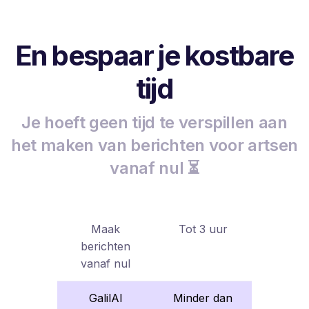
En bespaar je kostbare
tijd
Je hoeft geen tijd te verspillen aan
het maken van berichten voor artsen
vanaf nul ⏳
Maak
Tot 3 uur
berichten
vanaf nul
GalilAI
Minder dan