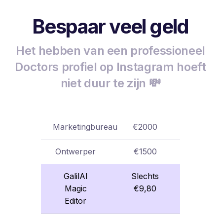
Bespaar veel geld
Het hebben van een professioneel
Doctors profiel op Instagram hoeft
niet duur te zijn 💸
Marketingbureau
€2000
Ontwerper
€1500
GalilAI
Slechts
Magic
€9,80
Editor