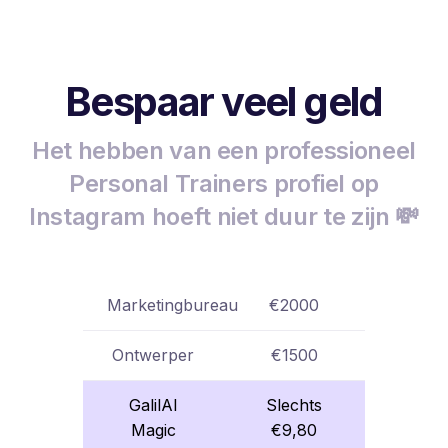
Bespaar veel geld
Het hebben van een professioneel
Personal Trainers profiel op
Instagram hoeft niet duur te zijn 💸
Marketingbureau
€2000
Ontwerper
€1500
GalilAI
Slechts
Magic
€9,80