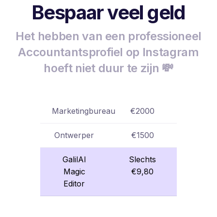
Bespaar veel geld
Het hebben van een professioneel
Accountantsprofiel op Instagram
hoeft niet duur te zijn 💸
Marketingbureau
€2000
Ontwerper
€1500
GalilAI
Slechts
Magic
€9,80
Editor